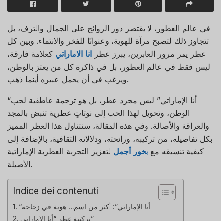
في عالم العطور، لا يقتصر دور الروائح على الجمال والترف، بل
تتجاوز ذلك لتصبح مرآة للهوية، وعنوانًا للفخر والانتماء. وبين كل
عطر يمر مرور العابرين، يبرز عطر
انا الاماراتي
كعلامة فارقة،
ليس فقط في عالم العطور، بل في ذاكرة كل من يعتز بالوطن،
ويرغب في أن يحمل عبيره أينما ذهب.
“أنا الإماراتي” ليس مجرد عطر، بل هو ترجمة عاطفية لحب
الوطن، وتحويل لهذا الحب إلى نوتاتٍ عطرية تنبض بالمجد
والعراقة والأصالة. وفي هذه المقالة، سنتناول هذا العطر المميز
بكل تفاصيله، من تركيبه، ورائحته، ودلالاته الثقافية، بالإضافة إلى
كيفية تنسيقه مع
بخور أجمل
لتعزيز التجربة العطرية الإماراتية
الأصيلة.
Indice dei contenuti
“أنا الإماراتي”: أكثر من اسم… هوية في زجاجة
تركيبة عطر “أنا الإماراتي”