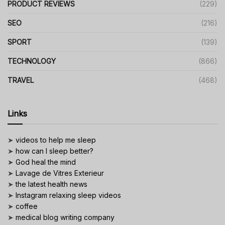
PRODUCT REVIEWS
(229)
SEO
(216)
SPORT
(139)
TECHNOLOGY
(866)
TRAVEL
(468)
Links
➤
videos to help me sleep
➤
how can I sleep better?
➤
God heal the mind
➤
Lavage de Vitres Exterieur
➤
the latest health news
➤
Instagram relaxing sleep videos
➤
coffee
➤
medical blog writing company