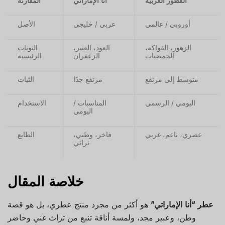
العطور الغربية
أنا الإماراتي
المقارنة
أوروبي / عالمي
عربي / خليجي
الأصل
الزهور، الفواكه،
العود، العنبر،
النوتات
الحمضيات
الزعفران
الرئيسية
متوسط إلى مرتفع
مرتفع جدًا
الثبات
اليومي / الرسمي
المناسبات /
الاستخدام
اليومي
عصري، ناعم، غربي
فاخر، وطني،
الطابع
تراثي
خلاصة المقال
عطر “أنا الإماراتي”
هو أكثر من مجرد منتج عطري، بل هو قصة
وطن، وعبير مجد، ولمسة أناقة تنبع من تراث غني وحاضر