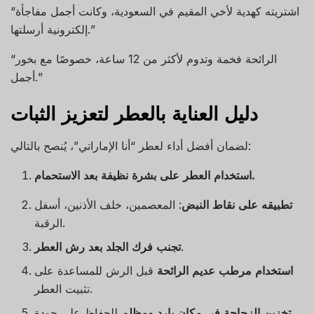
“اشتريته كهدية لأخي المقيم في السعودية، وكانت أجمل مفاجأة
إلكترونية أرسلتها.”
“الرائحة فخمة وتدوم لأكثر من 12 ساعة، خصوصًا مع بخور
أجمل.”
دليل العناية بالعطر لتعزيز الثبات
لضمان أفضل أداء لعطر “أنا الإماراتي”، يُنصح بالتالي:
استخدام العطر على بشرة نظيفة بعد الاستحمام.
تطبيقه على نقاط النبض
: المعصمين، خلف الأذنين، أسفل
الرقبة.
.
تجنب فرك الجلد بعد رش العطر
استخدام مرطب عديم الرائحة
قبل الرش للمساعدة على
تثبيت العطر.
تخزين الزجاجة في مكان بارد ومظلم
للحفاظ على جودة