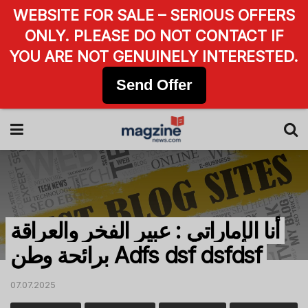
WEBSITE FOR SALE – SERIOUS OFFERS
ONLY. PLEASE DO NOT CONTACT IF
YOU ARE NOT GENUINELY INTERESTED.
Send Offer
أنا الإماراتي : عبير الفخر والعراقة
برائحة وطن Adfs dsf dsfdsf
07.07.2025