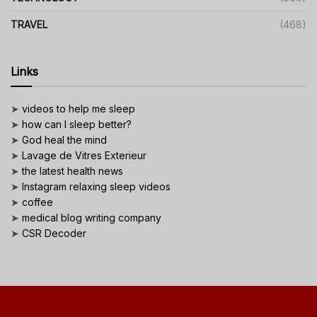
TRAVEL
(468)
Links
➤
videos to help me sleep
➤
how can I sleep better?
➤
God heal the mind
➤
Lavage de Vitres Exterieur
➤
the latest health news
➤
Instagram relaxing sleep videos
➤
coffee
➤
medical blog writing company
➤
CSR Decoder