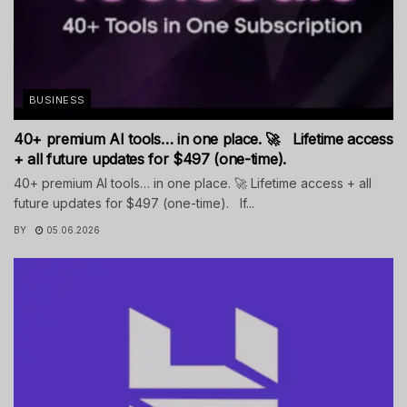
BUSINESS
40+ premium AI tools… in one place. 🚀 Lifetime access
+ all future updates for $497 (one-time).
40+ premium AI tools… in one place. 🚀 Lifetime access + all
future updates for $497 (one-time). If...
BY
05.06.2026