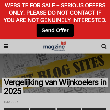
WEBSITE FOR SALE – SERIOUS OFFERS
ONLY. PLEASE DO NOT CONTACT IF
YOU ARE NOT GENUINELY INTERESTED.
Send Offer
Vergelijking van Wijnkoelers in
2025
11.10.2025