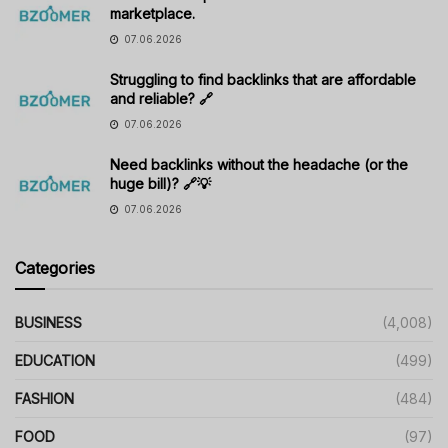
marketplace.
07.06.2026
Struggling to find backlinks that are affordable
and reliable? 🔗
07.06.2026
Need backlinks without the headache (or the
huge bill)? 🔗💡
07.06.2026
Categories
BUSINESS
(4,008)
EDUCATION
(499)
FASHION
(484)
FOOD
(97)