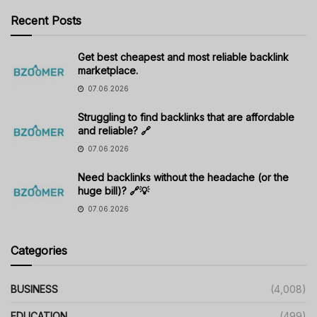
Recent Posts
Get best cheapest and most reliable backlink
marketplace.
07.06.2026
Struggling to find backlinks that are affordable
and reliable? 🔗
07.06.2026
Need backlinks without the headache (or the
huge bill)? 🔗💡
07.06.2026
Categories
BUSINESS
(4,008)
EDUCATION
(499)