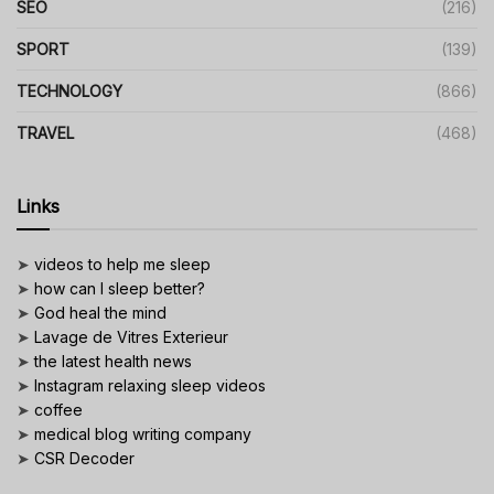
SEO
(216)
SPORT
(139)
TECHNOLOGY
(866)
TRAVEL
(468)
Links
➤
videos to help me sleep
➤
how can I sleep better?
➤
God heal the mind
➤
Lavage de Vitres Exterieur
➤
the latest health news
➤
Instagram relaxing sleep videos
➤
coffee
➤
medical blog writing company
➤
CSR Decoder