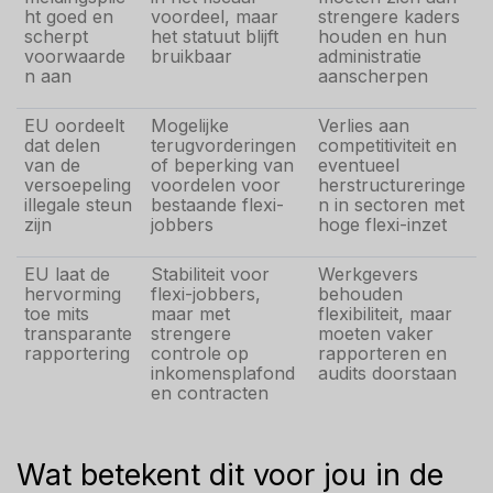
ht goed en
voordeel, maar
strengere kaders
scherpt
het statuut blijft
houden en hun
voorwaarde
bruikbaar
administratie
n aan
aanscherpen
EU oordeelt
Mogelijke
Verlies aan
dat delen
terugvorderingen
competitiviteit en
van de
of beperking van
eventueel
versoepeling
voordelen voor
herstructureringe
illegale steun
bestaande flexi-
n in sectoren met
zijn
jobbers
hoge flexi-inzet
EU laat de
Stabiliteit voor
Werkgevers
hervorming
flexi-jobbers,
behouden
toe mits
maar met
flexibiliteit, maar
transparante
strengere
moeten vaker
rapportering
controle op
rapporteren en
inkomensplafond
audits doorstaan
en contracten
Wat betekent dit voor jou in de