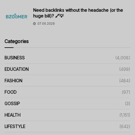
Need backlinks without the headache (or the
huge bill)? 🔗💡
07.06.2026
Categories
BUSINESS
(4,008)
EDUCATION
(499)
FASHION
(484)
FOOD
(97)
GOSSIP
(3)
HEALTH
(1,151)
LIFESTYLE
(642)