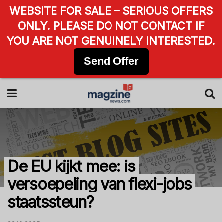
WEBSITE FOR SALE – SERIOUS OFFERS
ONLY. PLEASE DO NOT CONTACT IF
YOU ARE NOT GENUINELY INTERESTED.
Send Offer
De EU kijkt mee: is
versoepeling van flexi-jobs
staatssteun?