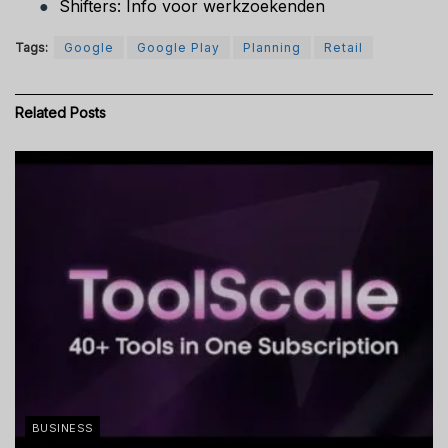
●
Shifters: Info voor werkzoekenden
Tags:
Google
Google Play
Planning
Retail
Related
Posts
BUSINESS