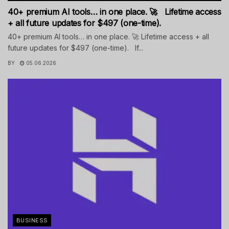
40+ premium AI tools… in one place. 🚀 Lifetime access
+ all future updates for $497 (one-time).
40+ premium AI tools… in one place. 🚀 Lifetime access + all
future updates for $497 (one-time). If...
BY
05.06.2026
BUSINESS