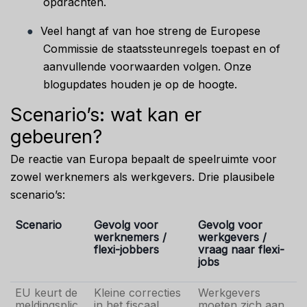
opdrachten.
●
Veel hangt af van hoe streng de Europese
Commissie de staatssteunregels toepast en of
aanvullende voorwaarden volgen. Onze
blogupdates houden je op de hoogte.
Scenario’s: wat kan er
gebeuren?
De reactie van Europa bepaalt de speelruimte voor
zowel werknemers als werkgevers. Drie plausibele
scenario’s:
Scenario
Gevolg voor
Gevolg voor
werknemers /
werkgevers /
flexi-jobbers
vraag naar flexi-
jobs
EU keurt de
Kleine correcties
Werkgevers
meldingsplic
in het fiscaal
moeten zich aan